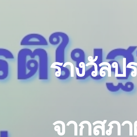
ร
า
ง
ว
ล
ป
ร
จ
า
ก
ส
ภ
า