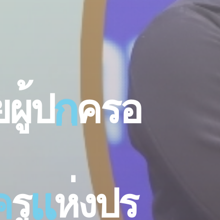
ย
ผ
ป
ก
ก
ค
ร
อ
ค
ร
แ
แ
ห
ง
ป
ร