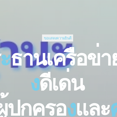
ขอแสดงความยินดี
ะ
ธ
า
น
เ
ค
ร
อ
ข
า
ง
ง
ด
เ
ด
น
ผ
ป
ก
ค
ร
อ
ง
แ
ล
ะ