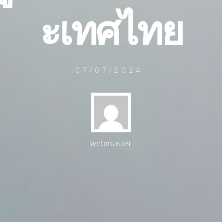
ะ
เ
ท
ศ
ไ
ท
ย
07/07/2024
webmaster