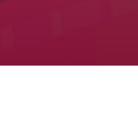
Home
ขอแส
รางวัลประธานเครือข่ายผู้ปกครองดีเด่น
โดยมี นายวัชรินทร์ บำรุง เข้ารับรางวัล