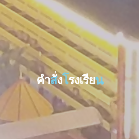
ค
ำ
ส
ง
โ
ร
ง
เ
ร
ย
น
น