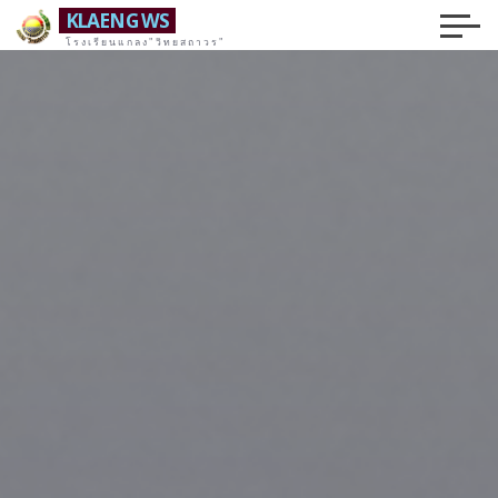
Skip
KLAENG WS
to
โรงเรียนแกลง"วิทยสถาวร"
content